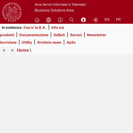
Passa
Area Servizi Informatici e Telematici
a
Business Solutions Area
contenuto
EN
FR
principale
|
In evidenza:
Cos'e' la B.A.
Info sui
|
|
|
|
prodotti
Documentazione
GeBeS
Servizi
Newsletter
|
|
|
Iscrizione
Utility
Archivio news
ApEx
Home
\
Menu
Contrai
Espandi
Image
Title
Page
Display
Prodotti
ext
itle
Page