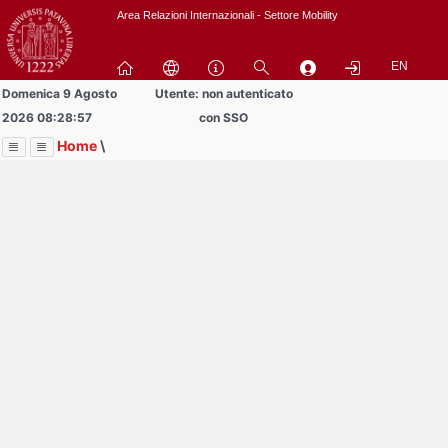
Passa
Area Relazioni Internazionali - Settore Mobility
a
contenuto
EN
principale
Domenica 9 Agosto
Utente: non autenticato
2026 08:28:57
con SSO
Home
\
Menu
Contrai
Espandi
Image
Title
Page
Display
Documenti
ext
itle
Page
isplay
Contrai
Espandi