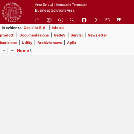
Passa
Area Servizi Informatici e Telematici
a
Business Solutions Area
contenuto
EN
FR
principale
|
In evidenza:
Cos'e' la B.A.
Info sui
|
|
|
|
prodotti
Documentazione
GeBeS
Servizi
Newsletter
|
|
|
Iscrizione
Utility
Archivio news
ApEx
Home
\
Menu
Contrai
Espandi
Image
Title
Page
Display
Business Analysis
ext
itle
Page