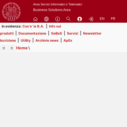
Passa
Area Servizi Informatici e Telematici
a
Business Solutions Area
contenuto
EN
FR
principale
|
In evidenza:
Cos'e' la B.A.
Info sui
|
|
|
|
prodotti
Documentazione
GeBeS
Servizi
Newsletter
|
|
|
Iscrizione
Utility
Archivio news
ApEx
Home
\
Menu
Contrai
Espandi
Image
Title
Page
Display
Risorse
ext
itle
Page