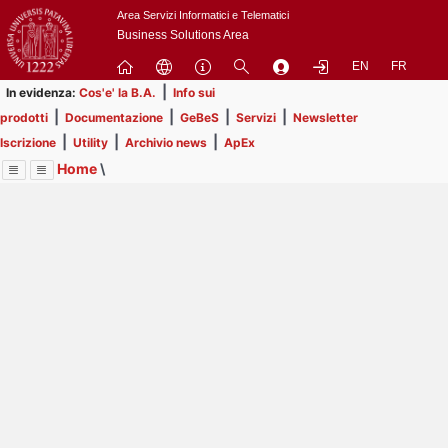
Passa
Area Servizi Informatici e Telematici
a
Business Solutions Area
contenuto
EN
FR
principale
|
In evidenza:
Cos'e' la B.A.
Info sui
|
|
|
|
prodotti
Documentazione
GeBeS
Servizi
Newsletter
|
|
|
Iscrizione
Utility
Archivio news
ApEx
Home
\
Menu
Contrai
Espandi
Image
Title
Page
Display
Utility
ext
itle
Page