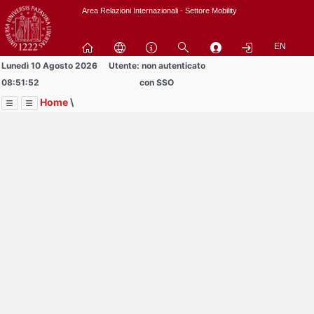
Passa
Area Relazioni Internazionali - Settore Mobility
a
contenuto
EN
principale
Lunedì 10 Agosto 2026
Utente: non autenticato
08:51:52
con SSO
Home
\
Menu
Contrai
Espandi
Image
Title
Page
Display
Area Studenti Erasmus
ext
itle
Page
isplay
Contrai
Espandi