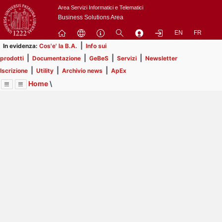
Passa
Area Servizi Informatici e Telematici
a
Business Solutions Area
contenuto
EN
FR
principale
|
In evidenza:
Cos'e' la B.A.
Info sui
|
|
|
|
prodotti
Documentazione
GeBeS
Servizi
Newsletter
|
|
|
Iscrizione
Utility
Archivio news
ApEx
Home
\
Menu
Contrai
Espandi
Image
Title
Page
Display
Risorse
ext
itle
Page