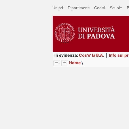
Passa
Unipd
Dipartimenti
Centri
Scuole
B
a
contenuto
principale
In evidenza:
Cos'e' la B.A.
|
Info sui p
Home
\
Menu
Image
Title
Page
Display