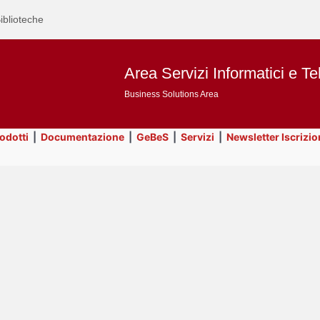
iblioteche
Area Servizi Informatici e Te
Business Solutions Area
rodotti
|
Documentazione
|
GeBeS
|
Servizi
|
Newsletter Iscrizio
Text
Utility
Title
Page
Display