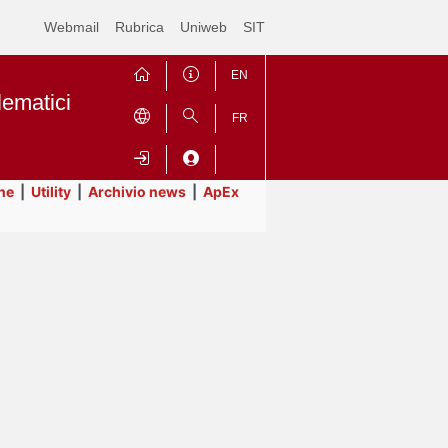
Webmail
Rubrica
Uniweb
SIT
EN
lematici
FR
ne
|
Utility
|
Archivio news
|
ApEx
Contrai
Espandi