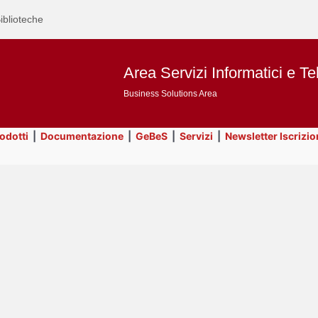
iblioteche
Area Servizi Informatici e Te
Business Solutions Area
rodotti
|
Documentazione
|
GeBeS
|
Servizi
|
Newsletter Iscrizio
Text
Risorse
Title
Page
Display