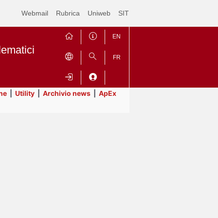
Webmail
Rubrica
Uniweb
SIT
EN
lematici
FR
ne
|
Utility
|
Archivio news
|
ApEx
Contrai
Espandi