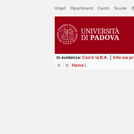
Passa
Unipd
Dipartimenti
Centri
Scuole
B
a
contenuto
principale
In evidenza:
Cos'e' la B.A.
|
Info sui p
Home
\
Menu
Image
Title
Page
Display