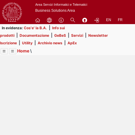
Passa
Area Servizi Informatici e Telematici
a
Business Solutions Area
contenuto
EN
FR
principale
|
In evidenza:
Cos'e' la B.A.
Info sui
|
|
|
|
prodotti
Documentazione
GeBeS
Servizi
Newsletter
|
|
|
Iscrizione
Utility
Archivio news
ApEx
Home
\
Menu
Contrai
Espandi
Image
Title
Page
Display
Risorse
ext
itle
Page