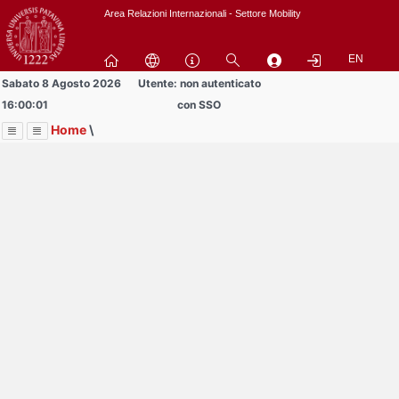
Passa
Area Relazioni Internazionali - Settore Mobility
a
contenuto
EN
principale
Sabato 8 Agosto 2026
Utente: non autenticato
16:00:01
con SSO
Home
\
Menu
Contrai
Espandi
Image
Title
Page
Display
Area Studenti Erasmus
ext
itle
Page
isplay
Contrai
Espandi