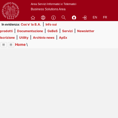
Passa
Area Servizi Informatici e Telematici
a
Business Solutions Area
contenuto
EN
FR
principale
|
In evidenza:
Cos'e' la B.A.
Info sui
|
|
|
|
prodotti
Documentazione
GeBeS
Servizi
Newsletter
|
|
|
Iscrizione
Utility
Archivio news
ApEx
Home
\
Menu
Contrai
Espandi
Image
Title
Page
Display
ApEx
ext
itle
Page