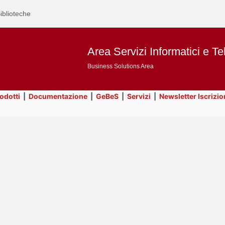
iblioteche
Area Servizi Informatici e Te
Business Solutions Area
rodotti
|
Documentazione
|
GeBeS
|
Servizi
|
Newsletter Iscrizio
Text
Business Analysis
Title
Page
Display