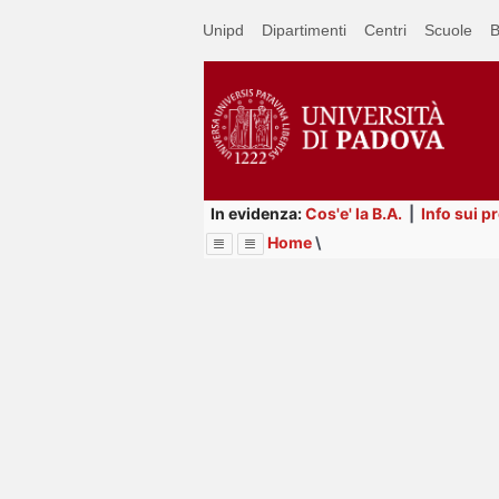
Passa
Unipd
Dipartimenti
Centri
Scuole
B
a
contenuto
principale
In evidenza:
Cos'e' la B.A.
|
Info sui p
Home
\
Menu
Image
Title
Page
Display