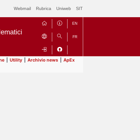
Webmail
Rubrica
Uniweb
SIT
EN
lematici
FR
ne
|
Utility
|
Archivio news
|
ApEx
Contrai
Espandi