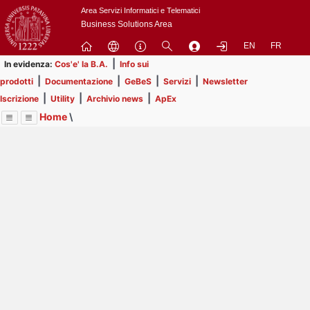
Passa
Area Servizi Informatici e Telematici
a
Business Solutions Area
contenuto
EN
FR
principale
|
In evidenza:
Cos'e' la B.A.
Info sui
|
|
|
|
prodotti
Documentazione
GeBeS
Servizi
Newsletter
|
|
|
Iscrizione
Utility
Archivio news
ApEx
Home
\
Menu
Contrai
Espandi
Image
Title
Page
Display
ApEx
ext
itle
Page