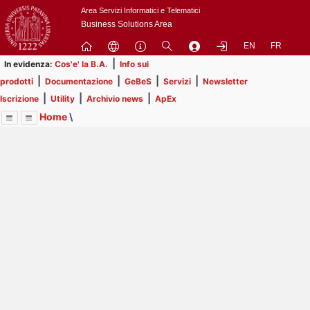
Passa
Area Servizi Informatici e Telematici
a
Business Solutions Area
contenuto
EN
FR
principale
|
In evidenza:
Cos'e' la B.A.
Info sui
|
|
|
|
prodotti
Documentazione
GeBeS
Servizi
Newsletter
|
|
|
Iscrizione
Utility
Archivio news
ApEx
Home
\
Menu
Contrai
Espandi
Image
Title
Page
Display
ApEx
ext
itle
Page