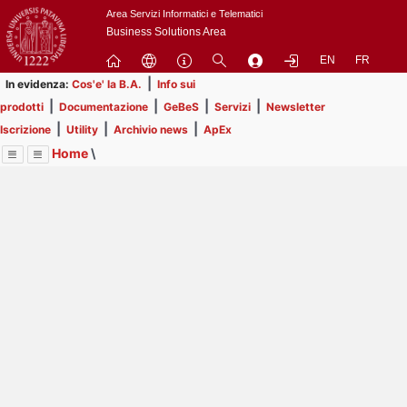
Passa
Area Servizi Informatici e Telematici
a
Business Solutions Area
contenuto
EN
FR
principale
|
In evidenza:
Cos'e' la B.A.
Info sui
|
|
|
|
prodotti
Documentazione
GeBeS
Servizi
Newsletter
|
|
|
Iscrizione
Utility
Archivio news
ApEx
Home
\
Menu
Contrai
Espandi
Image
Title
Page
Display
Prodotti
ext
itle
Page