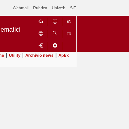
Webmail
Rubrica
Uniweb
SIT
EN
lematici
FR
ne
|
Utility
|
Archivio news
|
ApEx
Contrai
Espandi