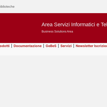
iblioteche
Area Servizi Informatici e Te
Business Solutions Area
rodotti
|
Documentazione
|
GeBeS
|
Servizi
|
Newsletter Iscrizio
Text
Business Analysis
Title
Page
Display