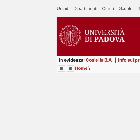
Passa
Unipd
Dipartimenti
Centri
Scuole
B
a
contenuto
principale
In evidenza:
Cos'e' la B.A.
|
Info sui p
Home
\
Menu
Image
Title
Page
Display