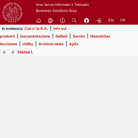
Passa
Area Servizi Informatici e Telematici
a
Business Solutions Area
contenuto
EN
FR
principale
|
In evidenza:
Cos'e' la B.A.
Info sui
|
|
|
|
prodotti
Documentazione
GeBeS
Servizi
Newsletter
|
|
|
Iscrizione
Utility
Archivio news
ApEx
Home
\
Menu
Contrai
Espandi
Image
Title
Page
Display
ApEx
ext
itle
Page