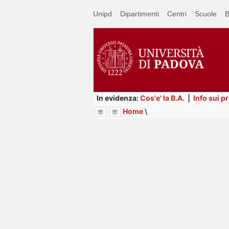
Passa
Unipd
Dipartimenti
Centri
Scuole
B
a
contenuto
principale
In evidenza:
Cos'e' la B.A.
|
Info sui p
Home
\
Menu
Image
Title
Page
Display