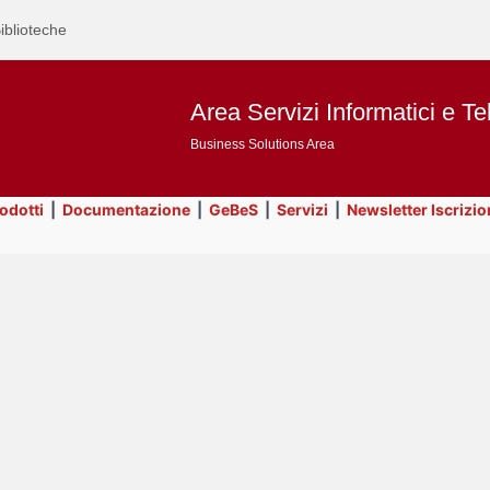
iblioteche
Area Servizi Informatici e Te
Business Solutions Area
rodotti
|
Documentazione
|
GeBeS
|
Servizi
|
Newsletter Iscrizio
Text
Business Analysis
Title
Page
Display