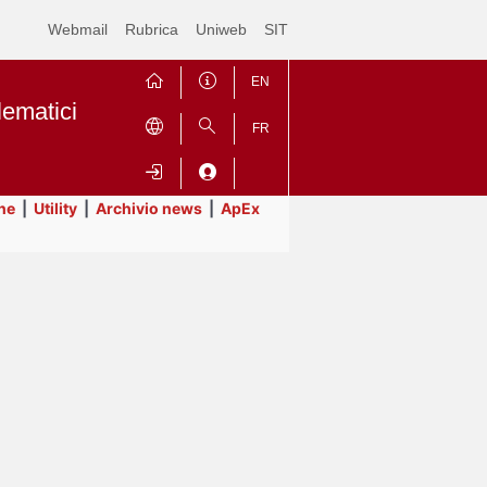
Webmail
Rubrica
Uniweb
SIT
EN
lematici
FR
ne
|
Utility
|
Archivio news
|
ApEx
Contrai
Espandi