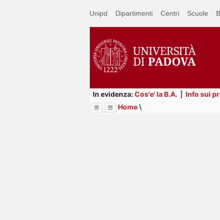
Passa
Unipd
Dipartimenti
Centri
Scuole
B
a
contenuto
principale
In evidenza:
Cos'e' la B.A.
|
Info sui p
Home
\
Menu
Image
Title
Page
Display