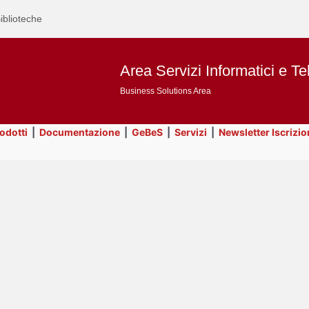
iblioteche
Area Servizi Informatici e Te
Business Solutions Area
rodotti
|
Documentazione
|
GeBeS
|
Servizi
|
Newsletter Iscrizio
Text
Utility
Title
Page
Display