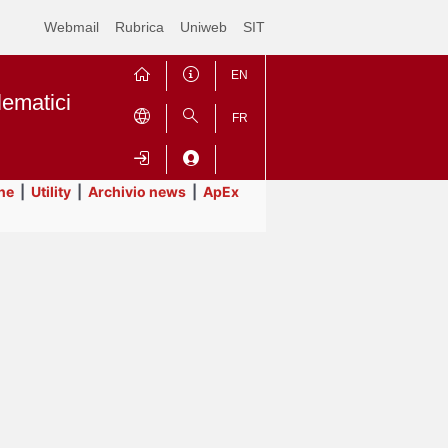
Webmail
Rubrica
Uniweb
SIT
EN
lematici
FR
ne
|
Utility
|
Archivio news
|
ApEx
Contrai
Espandi