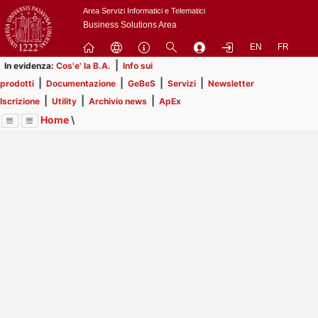
Passa
Area Servizi Informatici e Telematici
a
Business Solutions Area
contenuto
EN
FR
principale
|
In evidenza:
Cos'e' la B.A.
Info sui
|
|
|
|
prodotti
Documentazione
GeBeS
Servizi
Newsletter
|
|
|
Iscrizione
Utility
Archivio news
ApEx
Home
\
Menu
Contrai
Espandi
Image
Title
Page
Display
ApEx
ext
itle
Page