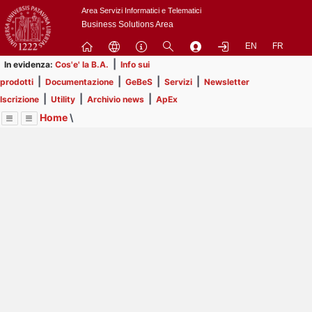
Passa
Area Servizi Informatici e Telematici
a
Business Solutions Area
contenuto
EN
FR
principale
|
In evidenza:
Cos'e' la B.A.
Info sui
|
|
|
|
prodotti
Documentazione
GeBeS
Servizi
Newsletter
|
|
|
Iscrizione
Utility
Archivio news
ApEx
Home
\
Menu
Contrai
Espandi
Image
Title
Page
Display
ApEx
ext
itle
Page