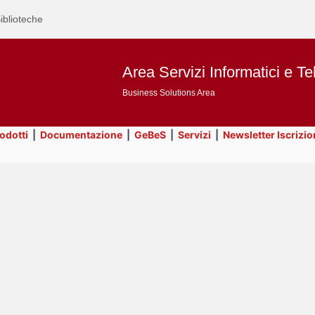
iblioteche
Area Servizi Informatici e Te
Business Solutions Area
rodotti
|
Documentazione
|
GeBeS
|
Servizi
|
Newsletter Iscrizio
Text
Prodotti
Title
Page
Display