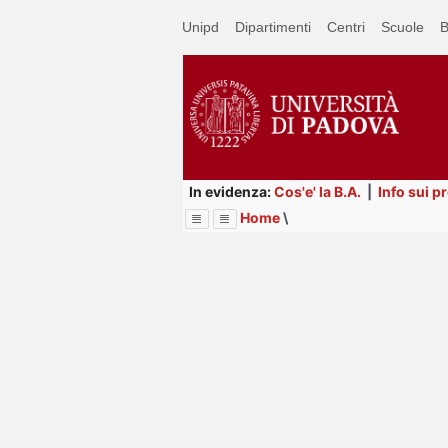
Passa
Unipd
Dipartimenti
Centri
Scuole
B
a
contenuto
principale
In evidenza:
Cos'e' la B.A.
|
Info sui p
Home
\
Menu
Image
Title
Page
Display