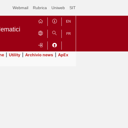
Webmail
Rubrica
Uniweb
SIT
EN
lematici
FR
ne
|
Utility
|
Archivio news
|
ApEx
Contrai
Espandi