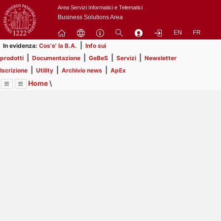
Passa
Area Servizi Informatici e Telematici
a
Business Solutions Area
contenuto
EN
FR
principale
|
In evidenza:
Cos'e' la B.A.
Info sui
|
|
|
|
prodotti
Documentazione
GeBeS
Servizi
Newsletter
|
|
|
Iscrizione
Utility
Archivio news
ApEx
Home
\
Menu
Contrai
Espandi
Image
Title
Page
Display
Risorse
ext
itle
Page