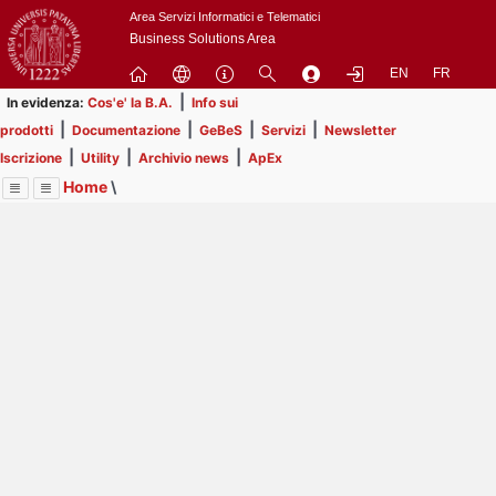
Passa
Area Servizi Informatici e Telematici
a
Business Solutions Area
contenuto
EN
FR
principale
|
In evidenza:
Cos'e' la B.A.
Info sui
|
|
|
|
prodotti
Documentazione
GeBeS
Servizi
Newsletter
|
|
|
Iscrizione
Utility
Archivio news
ApEx
Home
\
Menu
Contrai
Espandi
Image
Title
Page
Display
Prodotti
ext
itle
Page