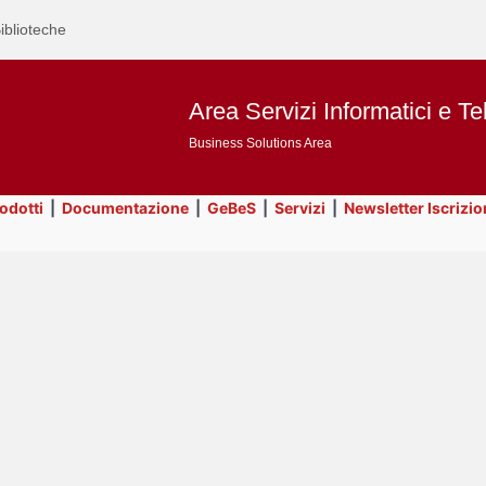
iblioteche
Area Servizi Informatici e Te
Business Solutions Area
rodotti
|
Documentazione
|
GeBeS
|
Servizi
|
Newsletter Iscrizio
Text
Risorse
Title
Page
Display