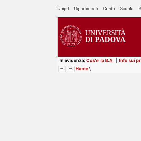
Passa
Unipd
Dipartimenti
Centri
Scuole
B
a
contenuto
principale
In evidenza:
Cos'e' la B.A.
|
Info sui p
Home
\
Menu
Image
Title
Page
Display