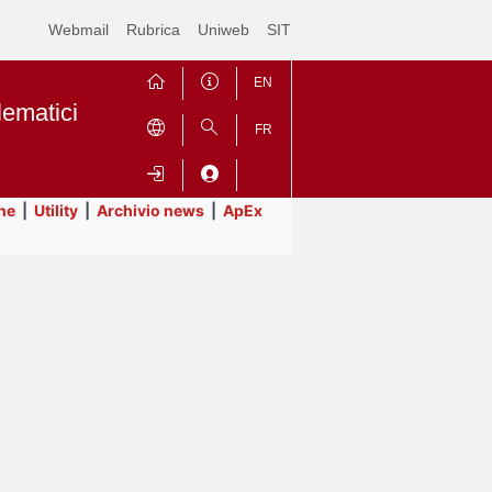
Webmail
Rubrica
Uniweb
SIT
EN
lematici
FR
ne
|
Utility
|
Archivio news
|
ApEx
Contrai
Espandi