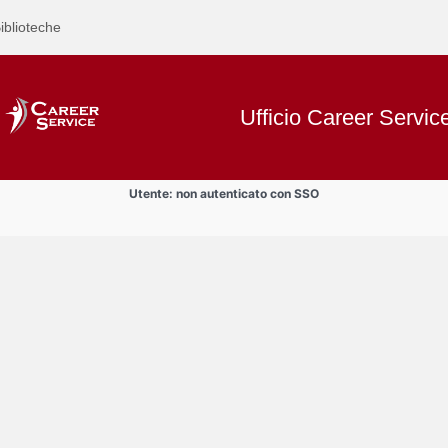
iblioteche
Ufficio Career Servic
Utente: non autenticato con SSO
Text
Bandi
Title
Page
Display