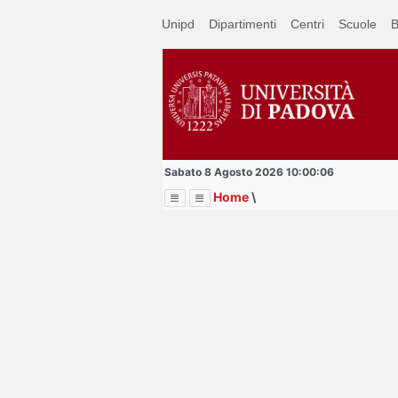
Passa
Unipd
Dipartimenti
Centri
Scuole
B
a
contenuto
principale
Sabato 8 Agosto 2026 10:00:06
Home
\
Menu
Image
Title
Page
Display