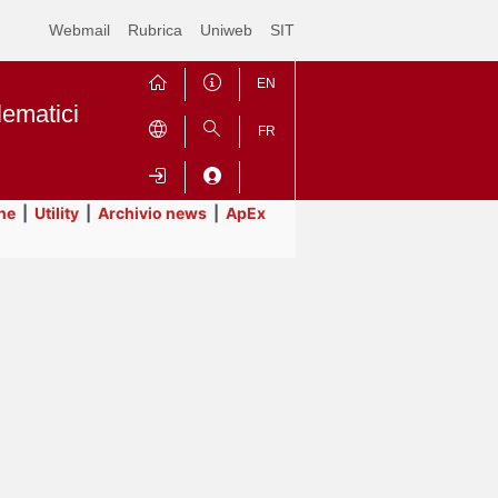
Webmail
Rubrica
Uniweb
SIT
EN
lematici
FR
ne
|
Utility
|
Archivio news
|
ApEx
Contrai
Espandi