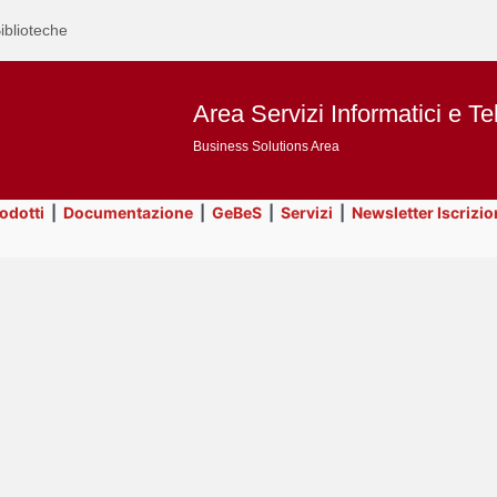
iblioteche
Area Servizi Informatici e Te
Business Solutions Area
rodotti
|
Documentazione
|
GeBeS
|
Servizi
|
Newsletter Iscrizio
Text
Business Analysis
Title
Page
Display