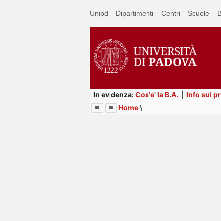
Passa
Unipd
Dipartimenti
Centri
Scuole
B
a
contenuto
principale
In evidenza:
Cos'e' la B.A.
|
Info sui p
Home
\
Menu
Image
Title
Page
Display