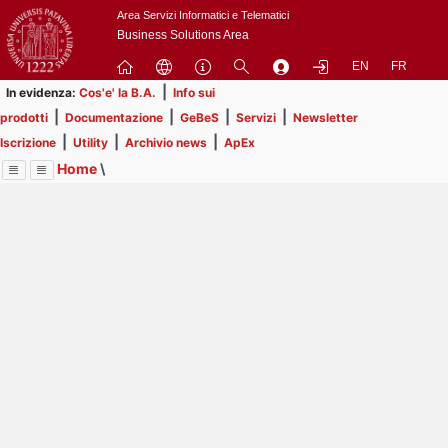
Passa
Area Servizi Informatici e Telematici
a
Business Solutions Area
contenuto
EN
FR
principale
|
In evidenza:
Cos'e' la B.A.
Info sui
|
|
|
|
prodotti
Documentazione
GeBeS
Servizi
Newsletter
|
|
|
Iscrizione
Utility
Archivio news
ApEx
Home
\
Menu
Contrai
Espandi
Image
Title
Page
Display
Business Analysis
ext
itle
Page