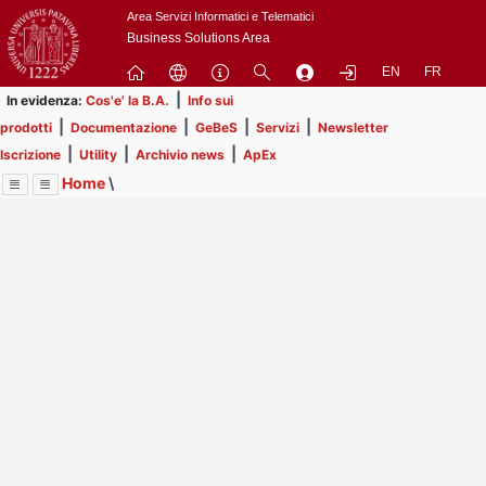
Passa
Area Servizi Informatici e Telematici
a
Business Solutions Area
contenuto
EN
FR
principale
|
In evidenza:
Cos'e' la B.A.
Info sui
|
|
|
|
prodotti
Documentazione
GeBeS
Servizi
Newsletter
|
|
|
Iscrizione
Utility
Archivio news
ApEx
Home
\
Menu
Contrai
Espandi
Image
Title
Page
Display
Business Analysis
ext
itle
Page