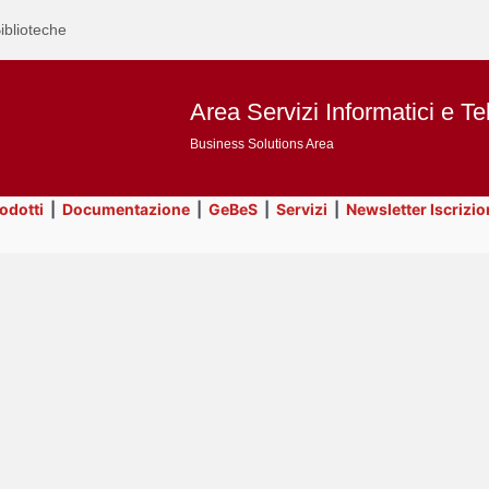
iblioteche
Area Servizi Informatici e Te
Business Solutions Area
rodotti
|
Documentazione
|
GeBeS
|
Servizi
|
Newsletter Iscrizio
Text
Risorse
Title
Page
Display