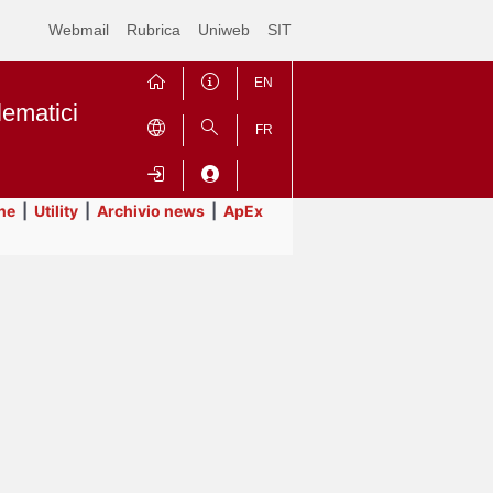
Webmail
Rubrica
Uniweb
SIT
EN
lematici
FR
ne
|
Utility
|
Archivio news
|
ApEx
Contrai
Espandi