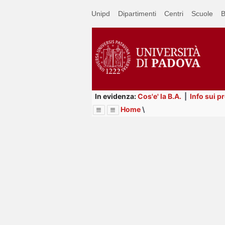
Passa
Unipd
Dipartimenti
Centri
Scuole
B
a
contenuto
principale
In evidenza:
Cos'e' la B.A.
|
Info sui p
Home
\
Menu
Image
Title
Page
Display