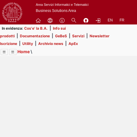
Passa
Area Servizi Informatici e Telematici
a
Business Solutions Area
contenuto
EN
FR
principale
|
In evidenza:
Cos'e' la B.A.
Info sui
|
|
|
|
prodotti
Documentazione
GeBeS
Servizi
Newsletter
|
|
|
Iscrizione
Utility
Archivio news
ApEx
Home
\
Menu
Contrai
Espandi
Image
Title
Page
Display
Utility
ext
itle
Page