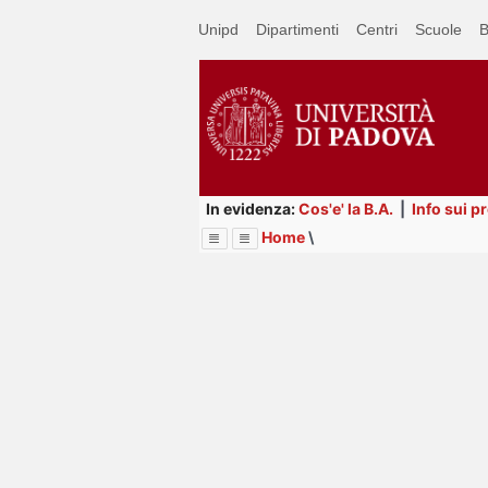
Passa
Unipd
Dipartimenti
Centri
Scuole
B
a
contenuto
principale
In evidenza:
Cos'e' la B.A.
|
Info sui p
Home
\
Menu
Image
Title
Page
Display