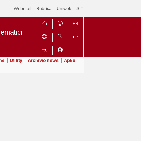
Webmail
Rubrica
Uniweb
SIT
EN
lematici
FR
ne
|
Utility
|
Archivio news
|
ApEx
Contrai
Espandi