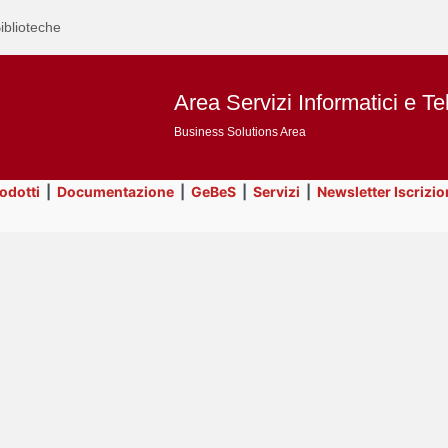
iblioteche
Area Servizi Informatici e Te
Business Solutions Area
rodotti
|
Documentazione
|
GeBeS
|
Servizi
|
Newsletter Iscrizio
Text
Prodotti
Title
Page
Display