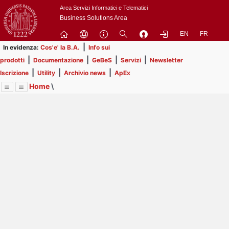
Passa
Area Servizi Informatici e Telematici
a
Business Solutions Area
contenuto
EN
FR
principale
|
In evidenza:
Cos'e' la B.A.
Info sui
|
|
|
|
prodotti
Documentazione
GeBeS
Servizi
Newsletter
|
|
|
Iscrizione
Utility
Archivio news
ApEx
Home
\
Menu
Contrai
Espandi
Image
Title
Page
Display
Business Analysis
ext
itle
Page