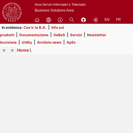
Passa
Area Servizi Informatici e Telematici
a
Business Solutions Area
contenuto
EN
FR
principale
|
In evidenza:
Cos'e' la B.A.
Info sui
|
|
|
|
prodotti
Documentazione
GeBeS
Servizi
Newsletter
|
|
|
Iscrizione
Utility
Archivio news
ApEx
Home
\
Menu
Contrai
Espandi
Image
Title
Page
Display
Risorse
ext
itle
Page