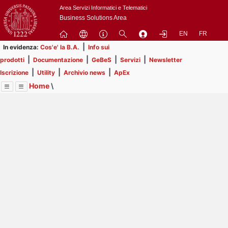
Passa
Area Servizi Informatici e Telematici
a
Business Solutions Area
contenuto
EN
FR
principale
|
In evidenza:
Cos'e' la B.A.
Info sui
|
|
|
|
prodotti
Documentazione
GeBeS
Servizi
Newsletter
|
|
|
Iscrizione
Utility
Archivio news
ApEx
Home
\
Menu
Contrai
Espandi
Image
Title
Page
Display
Risorse
ext
itle
Page