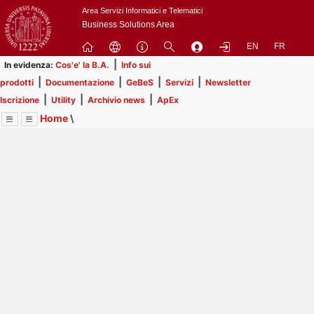
Passa
Area Servizi Informatici e Telematici
a
Business Solutions Area
contenuto
EN
FR
principale
|
In evidenza:
Cos'e' la B.A.
Info sui
|
|
|
|
prodotti
Documentazione
GeBeS
Servizi
Newsletter
|
|
|
Iscrizione
Utility
Archivio news
ApEx
Home
\
Menu
Contrai
Espandi
Image
Title
Page
Display
Prodotti
ext
itle
Page