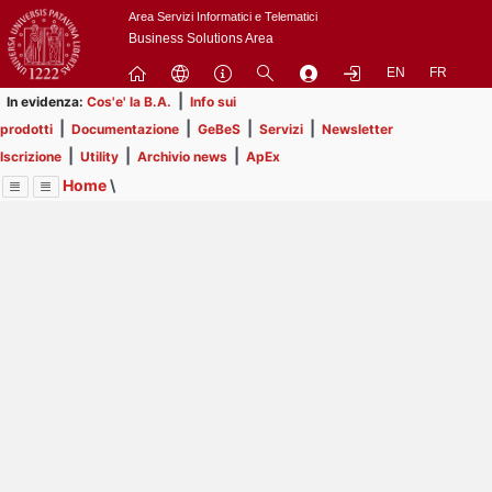
Passa
Area Servizi Informatici e Telematici
a
Business Solutions Area
contenuto
EN
FR
principale
|
In evidenza:
Cos'e' la B.A.
Info sui
|
|
|
|
prodotti
Documentazione
GeBeS
Servizi
Newsletter
|
|
|
Iscrizione
Utility
Archivio news
ApEx
Home
\
Menu
Contrai
Espandi
Image
Title
Page
Display
Business Analysis
ext
itle
Page