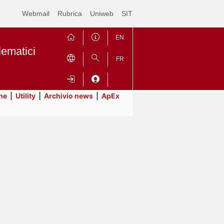
Webmail
Rubrica
Uniweb
SIT
EN
lematici
FR
ne
|
Utility
|
Archivio news
|
ApEx
Contrai
Espandi