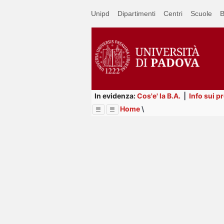
Passa
Unipd
Dipartimenti
Centri
Scuole
B
a
contenuto
principale
In evidenza:
Cos'e' la B.A.
|
Info sui p
Home
\
Menu
Image
Title
Page
Display