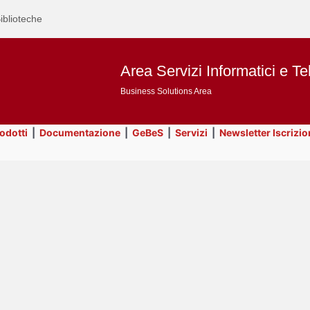
iblioteche
Area Servizi Informatici e Te
Business Solutions Area
rodotti
|
Documentazione
|
GeBeS
|
Servizi
|
Newsletter Iscrizio
Text
Utility
Title
Page
Display