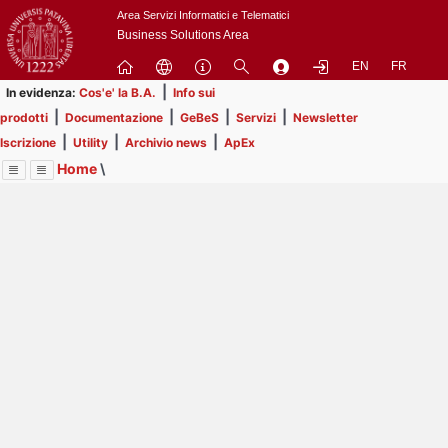
Passa
Area Servizi Informatici e Telematici
a
Business Solutions Area
contenuto
EN
FR
principale
|
In evidenza:
Cos'e' la B.A.
Info sui
|
|
|
|
prodotti
Documentazione
GeBeS
Servizi
Newsletter
|
|
|
Iscrizione
Utility
Archivio news
ApEx
Home
\
Menu
Contrai
Espandi
Image
Title
Page
Display
Prodotti
ext
itle
Page