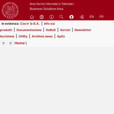
Passa
Area Servizi Informatici e Telematici
a
Business Solutions Area
contenuto
EN
FR
principale
|
In evidenza:
Cos'e' la B.A.
Info sui
|
|
|
|
prodotti
Documentazione
GeBeS
Servizi
Newsletter
|
|
|
Iscrizione
Utility
Archivio news
ApEx
Home
\
Menu
Contrai
Espandi
Image
Title
Page
Display
Prodotti
ext
itle
Page