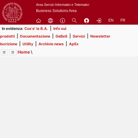
Passa
Area Servizi Informatici e Telematici
a
Business Solutions Area
contenuto
EN
FR
principale
|
In evidenza:
Cos'e' la B.A.
Info sui
|
|
|
|
prodotti
Documentazione
GeBeS
Servizi
Newsletter
|
|
|
Iscrizione
Utility
Archivio news
ApEx
Home
\
Menu
Contrai
Espandi
Image
Title
Page
Display
Utility
ext
itle
Page