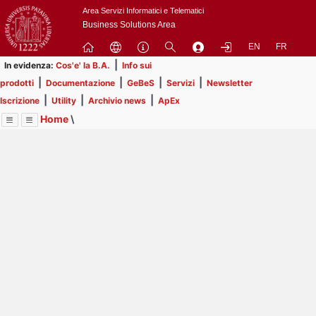
Passa
Area Servizi Informatici e Telematici
a
Business Solutions Area
contenuto
EN
FR
principale
|
In evidenza:
Cos'e' la B.A.
Info sui
|
|
|
|
prodotti
Documentazione
GeBeS
Servizi
Newsletter
|
|
|
Iscrizione
Utility
Archivio news
ApEx
Home
\
Menu
Contrai
Espandi
Image
Title
Page
Display
ApEx
ext
itle
Page