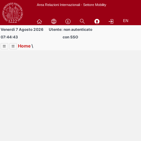
Passa
Area Relazioni Internazionali - Settore Mobility
a
contenuto
EN
principale
Venerdì 7 Agosto 2026
Utente: non autenticato
07:44:43
con SSO
Home
\
Menu
Contrai
Espandi
Image
Title
Page
Display
Documenti
ext
itle
Page
isplay
Contrai
Espandi