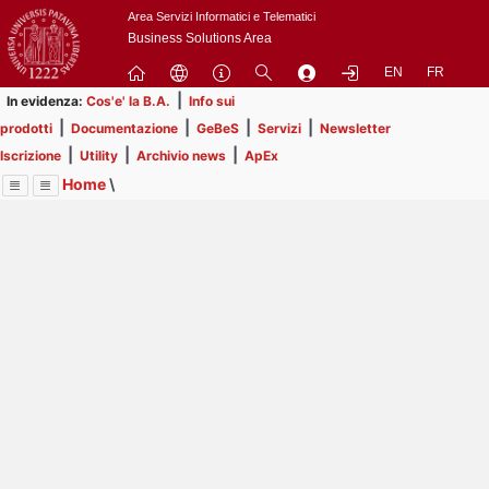
Passa
Area Servizi Informatici e Telematici
a
Business Solutions Area
contenuto
EN
FR
principale
|
In evidenza:
Cos'e' la B.A.
Info sui
|
|
|
|
prodotti
Documentazione
GeBeS
Servizi
Newsletter
|
|
|
Iscrizione
Utility
Archivio news
ApEx
Home
\
Menu
Contrai
Espandi
Image
Title
Page
Display
Prodotti
ext
itle
Page