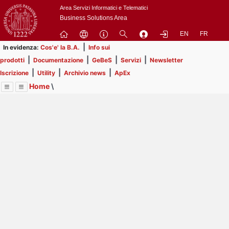
Passa
Area Servizi Informatici e Telematici
a
Business Solutions Area
contenuto
EN
FR
principale
|
In evidenza:
Cos'e' la B.A.
Info sui
|
|
|
|
prodotti
Documentazione
GeBeS
Servizi
Newsletter
|
|
|
Iscrizione
Utility
Archivio news
ApEx
Home
\
Menu
Contrai
Espandi
Image
Title
Page
Display
Business Analysis
ext
itle
Page