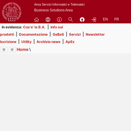
Passa
Area Servizi Informatici e Telematici
a
Business Solutions Area
contenuto
EN
FR
principale
|
In evidenza:
Cos'e' la B.A.
Info sui
|
|
|
|
prodotti
Documentazione
GeBeS
Servizi
Newsletter
|
|
|
Iscrizione
Utility
Archivio news
ApEx
Home
\
Menu
Contrai
Espandi
Image
Title
Page
Display
Risorse
ext
itle
Page