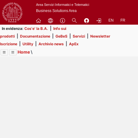
Passa
Area Servizi Informatici e Telematici
a
Business Solutions Area
contenuto
EN
FR
principale
|
In evidenza:
Cos'e' la B.A.
Info sui
|
|
|
|
prodotti
Documentazione
GeBeS
Servizi
Newsletter
|
|
|
Iscrizione
Utility
Archivio news
ApEx
Home
\
Menu
Contrai
Espandi
Image
Title
Page
Display
Prodotti
ext
itle
Page