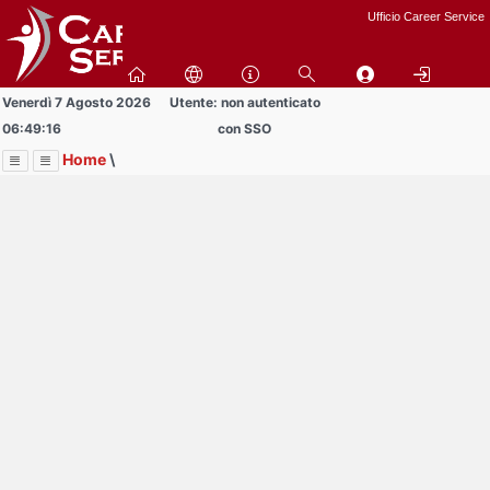
Passa
Ufficio Career Service
a
contenuto
principale
Venerdì 7 Agosto 2026
Utente: non autenticato
06:49:16
con SSO
Home
\
Menu
Contrai
Espandi
Image
Title
Page
Display
Bandi
ext
itle
Page
isplay
Contrai
Espandi