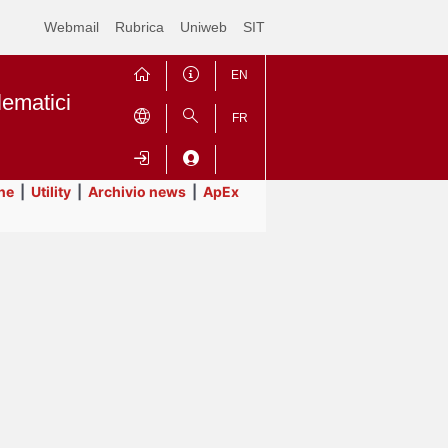
Webmail
Rubrica
Uniweb
SIT
EN
lematici
FR
ne
|
Utility
|
Archivio news
|
ApEx
Contrai
Espandi