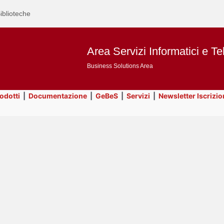
iblioteche
Area Servizi Informatici e Te
Business Solutions Area
rodotti
|
Documentazione
|
GeBeS
|
Servizi
|
Newsletter Iscrizio
Text
ApEx
Title
Page
Display